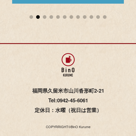
1
2
3
4
5
6
7
8
9
10
11
12
福岡県久留米市山川沓形町2-21
Tel:0942-45-6061
定休日：水曜（祝日は営業）
COPYRRIGHT©BinO Kurume