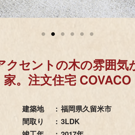
1
2
3
4
5
6
アクセントの木の雰囲気
家。注文住宅 COVACO
建築地
福岡県久留米市
間取り
3LDK
竣工年
2017年