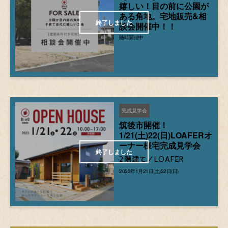
嬉しい！目の前に公園が
ある角地。宅地販売&相
談会開催中！！
随時開催中
完成見学会
筑後市開催！
1/21(土)22(日)LOAFERオ
ーナー様宅完成見学会
2階建て／LOAFER
2023年1月21日(土)22日(日)