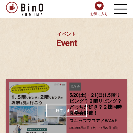
お気に入り
イベント
Event
見学会
5/20(土)・21(日)1.5階リ
ビング？２階リビング？
どっちが好き？２棟同時
見学会開催！
スキップフロア／WAVE
2023年5月21日（土）・5月22日（日）