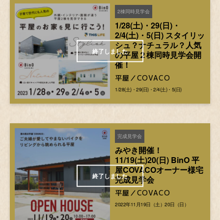
2棟同時見学会
1/28(土)・29(日)・
2/4(土)・5(日) スタイリッ
シュ？ナチュラル？人気
の平屋２棟同時見学会開
催！
平屋／COVACO
1/28(土)・29(日)・2/4(土)・5(日)
完成見学会
みやき開催！
11/19(土)20(日) BinO 平
屋COVACOオーナー様宅
完成見学会
平屋／COVACO
2022年11月19日（土）20日（日）