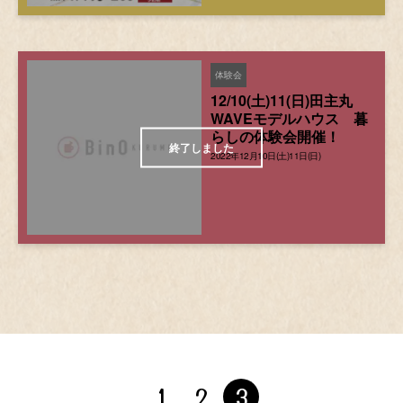
体験会
12/10(土)11(日)田主丸
WAVEモデルハウス 暮
らしの体験会開催！
2022年12月10日(土)11日(日)
1
2
3