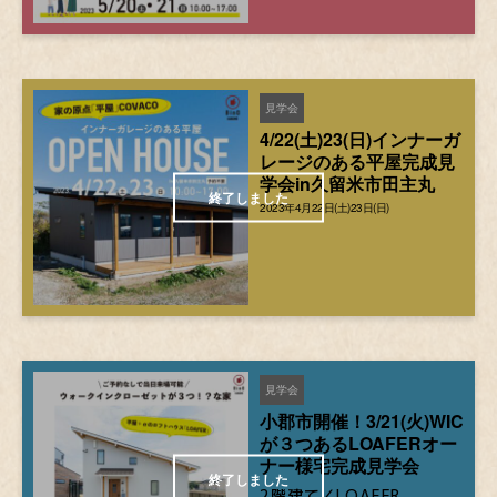
見学会
4/22(土)23(日)インナーガ
レージのある平屋完成見
学会in久留米市田主丸
2023年4月22日(土)23日(日)
見学会
小郡市開催！3/21(火)WIC
が３つあるLOAFERオー
ナー様宅完成見学会
2階建て／LOAFER